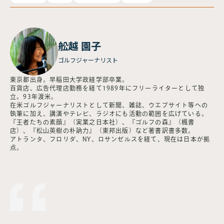
舩越 園子
ゴルフジャーナリスト
東京都出身。早稲田大学政経学部卒業。
百貨店、広告代理店勤務を経て1989年にフリーライターとして独
立。93年渡米。
在米ゴルフジャーナリストとして新聞、雑誌、ウエブサイト等への
執筆に加え、講演やテレビ、ラジオにも活動の範囲を広げている。
『王者たちの素顔』（実業之日本社）、『ゴルフの森』（楓書
店）、『松山英樹の朴訥力』（東邦出版）など著書訳書多数。
アトランタ、フロリダ、NY、ロサンゼルスを経て、現在は日本が拠
点。