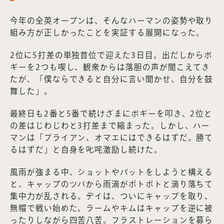
今年の全英オープンは、そんなハーマンの姿勢や取り
組み方が正しかったことを実証する展開になった。
2位に5打差の単独首位で迎えた3日目。出だしからボ
ギーを2つも喫し、観衆からは落胆の声が聞こえてき
たが、「僕ならできると自分に言い聞かせ、自分を鼓
舞した」。
最終日も2番と5番で続けざまにボギーを叩き、2位と
の差はじわじわと3打差まで縮まった。しかし、ハー
マンは「ブライアン、オマエにはできるはずだ。勝て
るはずだ」と自身を叱咤激励し続けた。
風雨が強まる中、ショットやパットをしようと構える
と、キャップのツバから雨滴がポトポトと滴り落ちて
集中力が乱される。デイは、ついにキャップを取り、
無帽で戦い始めた。ラームやキムはキャップを逆に被
ったりしながら四苦八苦。フラストレーションを募ら