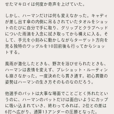
せたマキロイは何度か奇声を上げていた。
しかし、ハーマンだけは何も変えなかった。キャディ
が差し出す傘の内側に吊るされていたタオルをショッ
トのたびに自分で手に取り、グリップとクラブヘッド
についた雨滴を入念に拭き取ってから構えに入る。そ
して、手元を小刻みに動かしながらターゲット方向を
見る独特のワッグルを10回前後も行ってからショッ
トする。
風雨が激化したときも、野次を浴びせられたときも、
ハーマンは表情を変えず、プレショット・ルーティン
も崩さなかった。一度決めたら貫き通す。初心貫徹の
姿勢はハーマンの生き方そのものなのだろう。
他選手のパットは大事な場面でことごとく外れたとい
うのに、ハーマンのパットだけは面白いようにカップ
に吸い込まれていき、終わってみれば、2位との差は
6打へ広がり、通算13アンダーの圧勝となった。