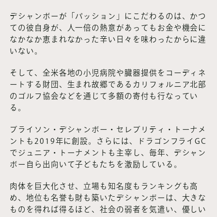
デシャンボーが「パッション」にこだわるのは、かつ
ての彼自身が、人一倍の熱意があってもお金や機会に
なかなか恵まれなかった辛い日々を味わったからに違
いない。
そして、全米各地の小児病院や臓器提供をコーディネ
ートする財団、生まれ故郷であるカリフォルニア北部
のゴルフ協会などを通じて多額の寄付も行なってい
る。
ブライソン・デシャンボー・セレブリティ・トーナメ
ントも2019年に創設。さらには、ドラゴンフライGC
でジュニア・トーナメントも主宰し、毎年、デシャン
ボー自ら出向いて子どもたちを激励している。
肉体を巨大化させ、立場も知名度もランキングも高
め、地位も名誉も財も築いたデシャンボーは、大きな
ものを得れば得るほど、社会の弱者を気遣い、優しい