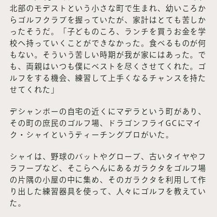
北部のモデストという小さな町で生まれ、幼いころか
らゴルフクラブを握っていたが、家計はとても苦しか
ったそうだ。「子どものころ、ランチを買うお金を学
校へ持っていくことができなかった。食べるものが何
もない。そういう苦しい時期が我が家にはあった。で
も、両親はいつも僕にベストを尽くさせてくれた。ゴ
ルフをする機会、練習して上手くなるチャンスを持た
せてくれた」
デシャンボーの自宅の近くにマデラという町があり、
その町の庶民のゴルフ場、ドラゴンフライGCにマイ
ク・シャイというティーチングプロがいた。
シャイは、野球のバットやグローブ、古いタイヤやフ
ラフープなど、そこらへんにあるガラクタをゴルフ場
の片隅の小屋の中に集め、そのガラクタを利用して作
り出した練習器具を使って、人々にゴルフを教えてい
た。