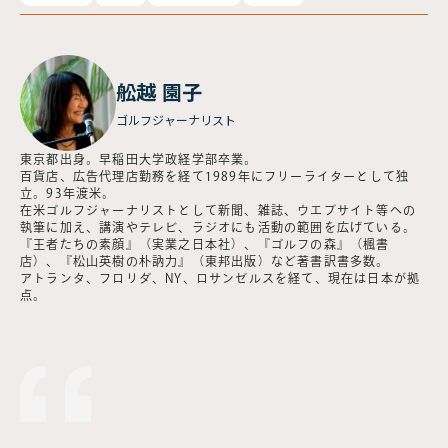
舩越 園子
ゴルフジャーナリスト
東京都出身。早稲田大学政経学部卒業。
百貨店、広告代理店勤務を経て1989年にフリーライターとして独
立。93年渡米。
在米ゴルフジャーナリストとして新聞、雑誌、ウエブサイト等への
執筆に加え、講演やテレビ、ラジオにも活動の範囲を広げている。
『王者たちの素顔』（実業之日本社）、『ゴルフの森』（楓書
店）、『松山英樹の朴訥力』（東邦出版）など著書訳書多数。
アトランタ、フロリダ、NY、ロサンゼルスを経て、現在は日本が拠
点。