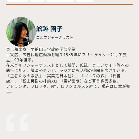
舩越 園子
ゴルフジャーナリスト
東京都出身。早稲田大学政経学部卒業。
百貨店、広告代理店勤務を経て1989年にフリーライターとして独
立。93年渡米。
在米ゴルフジャーナリストとして新聞、雑誌、ウエブサイト等への
執筆に加え、講演やテレビ、ラジオにも活動の範囲を広げている。
『王者たちの素顔』（実業之日本社）、『ゴルフの森』（楓書
店）、『松山英樹の朴訥力』（東邦出版）など著書訳書多数。
アトランタ、フロリダ、NY、ロサンゼルスを経て、現在は日本が拠
点。