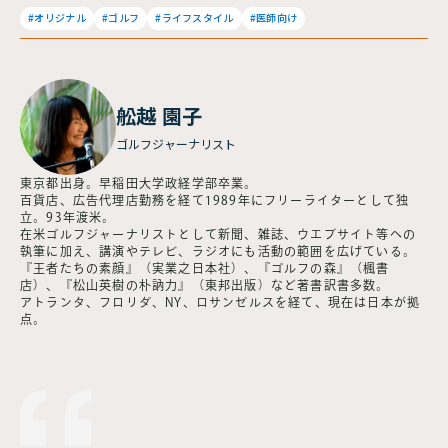
#オリジナル
#ゴルフ
#ライフスタイル
#医師向け
舩越 園子
ゴルフジャーナリスト
東京都出身。早稲田大学政経学部卒業。
百貨店、広告代理店勤務を経て1989年にフリーライターとして独
立。93年渡米。
在米ゴルフジャーナリストとして新聞、雑誌、ウエブサイト等への
執筆に加え、講演やテレビ、ラジオにも活動の範囲を広げている。
『王者たちの素顔』（実業之日本社）、『ゴルフの森』（楓書
店）、『松山英樹の朴訥力』（東邦出版）など著書訳書多数。
アトランタ、フロリダ、NY、ロサンゼルスを経て、現在は日本が拠
点。