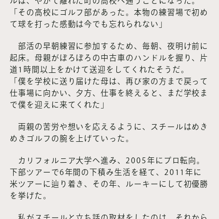
ルは、やがて離れた町の高校へ通うことになった。
「その高校にゴルフ部があった。本物の練習場で初め
て球を打った感動は今でも忘れられない」
部活の早朝練習に参加するため、毎朝、夜明け前に
起床。母親がぼろぼろの中古車のハンドルを握り、片
道1時間以上をかけて送迎をしてくれたそうだ。
「僕を学校に送り届けた母は、再び家の方まで戻って
仕事場に向かい、夕方、仕事を終えると、まだ学校ま
で僕を迎えに来てくれた」
両親の苦労や想いを応えるように、スチールはめき
めきゴルフの腕を上げていった。
カリフォルニア大学へ進み、2005年にプロ転向。
下部ツアーで6年間の下積み生活を経て、2011年に
米ツアーに辿り着き、その年、ルーキーにして初優勝
を挙げた。
私がスチールと立ち話の取材をしたのは、それから