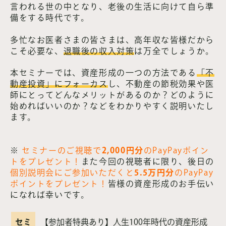
言われる世の中となり、老後の生活に向けて自ら準
備をする時代です。
多忙なお医者さまの皆さまは、高年収な皆様だから
こそ必要な、
退職後の収入対策
は万全でしょうか。
本セミナーでは、資産形成の一つの方法である
「不
動産投資」にフォーカス
し、不動産の節税効果や医
師にとってどんなメリットがあるのか？どのように
始めればいいのか？などをわかりやすく説明いたし
ます。
※
セミナーのご視聴で
2,000円分
のPayPayポイン
トをプレゼント！
また今回の視聴者に限り、後日の
個別説明会にご参加いただくと
5.5万円分
のPayPay
ポイントをプレゼント！
皆様の資産形成のお手伝い
になれば幸いです。
セミ
【参加者特典あり】人生100年時代の資産形成