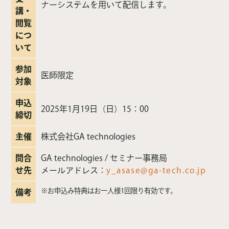
ナーシステムを用いて配信します。
講・
閲覧
につ
いて
参加
医師限定
対象
申込
2025年1月19日（日）15：00
締切
主催
株式会社GA technologies
問合
GA technologies / セミナー事務局
せ先
メールアドレス：
y_asase@ga-tech.co.jp
※
お申込み特典はお一人様1回限り有効です。
備考