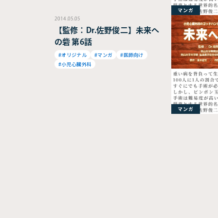
マンガ
2014.05.05
【監修：Dr.佐野俊二】未来へ
の砦 第6話
#オリジナル
#マンガ
#医師向け
#小児心臓外科
マンガ