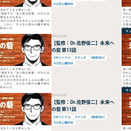
#小児心臓外科
マ
2014.12.05
【監修：Dr.佐野俊二】未来へ
の砦 第13話
#オリジナル
#マンガ
#医師向け
#小児心臓外科
マ
2014.10.05
【監修：Dr.佐野俊二】未来へ
の砦 第11話
#オリジナル
#マンガ
#医師向け
#小児心臓外科