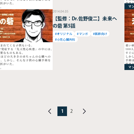
マ
2014.04.05
【監修：Dr.佐野俊二】未来へ
の砦 第5話
#オリジナル
#マンガ
#医師向け
#小児心臓外科
マ
1
2