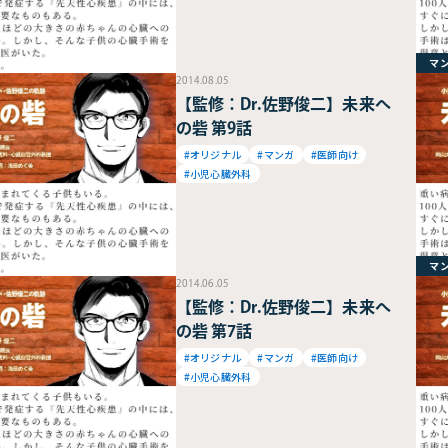
マ
2014.08.05
【監修：Dr.佐野俊二】未来へ
の砦 第9話
#オリジナル
#マンガ
#医師向け
#小児心臓外科
マ
2014.06.05
【監修：Dr.佐野俊二】未来へ
の砦 第7話
#オリジナル
#マンガ
#医師向け
#小児心臓外科