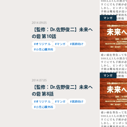
マンガ
2014.09.05
【監修：Dr.佐野俊二】未来へ
の砦 第10話
#オリジナル
#マンガ
#医師向け
#小児心臓外科
マンガ
2014.07.05
【監修：Dr.佐野俊二】未来へ
の砦 第8話
#オリジナル
#マンガ
#医師向け
#小児心臓外科