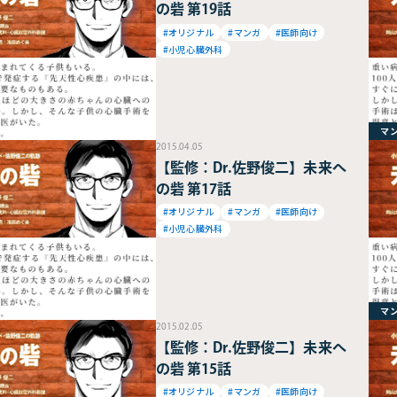
の砦 第19話
#オリジナル
#マンガ
#医師向け
#小児心臓外科
マ
2015.04.05
【監修：Dr.佐野俊二】未来へ
の砦 第17話
#オリジナル
#マンガ
#医師向け
#小児心臓外科
マ
2015.02.05
【監修：Dr.佐野俊二】未来へ
の砦 第15話
#オリジナル
#マンガ
#医師向け