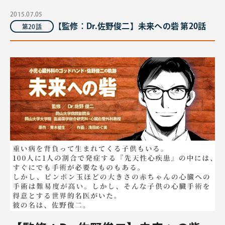
2015.07.05
【監修：Dr.佐野俊二】未来への砦 第20話
第20話