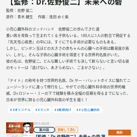
【監修：Dr.佐野俊二】未来への砦
監修：佐野 俊二
原作：青木 健生 作画：浅田 めぐ美
小児心臓外科のゴッドハンド 佐野俊二の歩んできた道
重い病を背負って生まれてくる子供もいる。100人に1人の割合で発症する
『先天性心疾患』の中には、すぐにでも手術が必要なものもある。
しかし、ピンポン玉ほどの大きさの赤ちゃんの心臓への手術は難易度が高
い。しかし、そんな子供の心臓手術を得意とする世界的名医がいた。
彼の名は、佐野俊二。どんな難しい手術でも決して断らないと言い切る彼
のモットーは「逃げない、あきらめない、ごまかさない」。
「ナイト」の称号を持つ世界的名医、Dr.サー・バレットボイスに憧れてニ
ュージーランドに渡って修行をし、やがて小児心臓外科手術の世界的権
威、Dr.ロジャー・ミーの下で経験を積み全幅の信頼を得るまでになった、
日本が世界に誇る小児心臓外科医の半生を描く！
#オリジナル
#マンガ
#医師向け
#小児心臓外科
2015.06.05
第20話
無料
【監修：Dr.佐野俊二】未来への砦 第