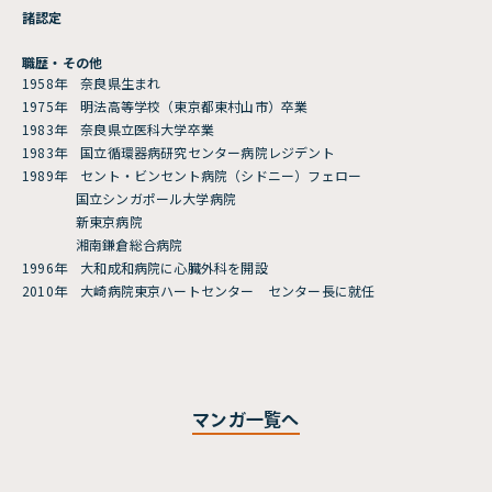
諸認定
2014.02.20
第3話
職歴・その他
登録して読む
【監修：Dr.南淵明宏】fair
1958年 奈良県生まれ
dinkum! 第3話
1975年 明法高等学校（東京都東村山市）卒業
1983年 奈良県立医科大学卒業
1983年 国立循環器病研究センター病院レジデント
2014.01.16
1989年 セント・ビンセント病院（シドニー）フェロー
第2話
登録して読む
国立シンガポール大学病院
【監修：Dr.南淵明宏】fair
新東京病院
dinkum! 第2話
湘南鎌倉総合病院
1996年 大和成和病院に心臓外科を開設
2013.12.19
2010年 大崎病院東京ハートセンター センター長に就任
第1話
無料
【監修：Dr.南淵明宏】fair
dinkum! 第1話
マンガ一覧へ