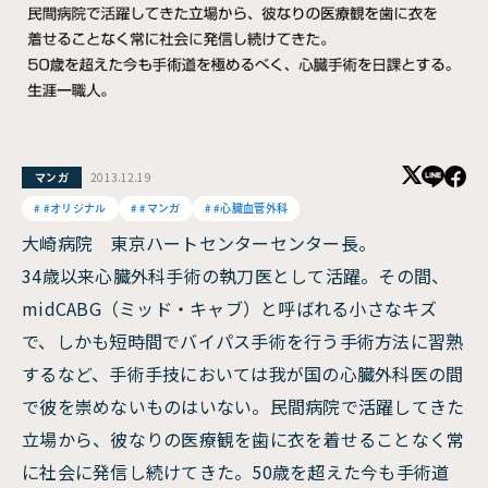
2013.12.19
マンガ
#オリジナル
#マンガ
#心臓血管外科
大崎病院 東京ハートセンターセンター長。
34歳以来心臓外科手術の執刀医として活躍。その間、
midCABG（ミッド・キャブ）と呼ばれる小さなキズ
で、しかも短時間でバイパス手術を行う手術方法に習熟
するなど、手術手技においては我が国の心臓外科医の間
で彼を崇めないものはいない。民間病院で活躍してきた
立場から、彼なりの医療観を歯に衣を着せることなく常
に社会に発信し続けてきた。50歳を超えた今も手術道