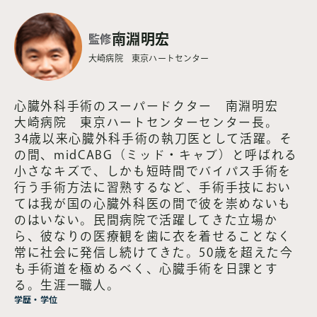
2014.06.19
第7話
南淵明宏
登録して読む
監修
【監修：Dr.南淵明宏】fair
大崎病院 東京ハートセンター
dinkum! 第7話
2014.05.15
心臓外科手術のスーパードクター 南淵明宏
第6話
登録して読む
大崎病院 東京ハートセンターセンター長。
【監修：Dr.南淵明宏】fair
34歳以来心臓外科手術の執刀医として活躍。そ
dinkum! 第6話
の間、midCABG（ミッド・キャブ）と呼ばれる
小さなキズで、しかも短時間でバイパス手術を
2014.04.17
行う手術方法に習熟するなど、手術手技におい
第5話
登録して読む
ては我が国の心臓外科医の間で彼を崇めないも
【監修：Dr.南淵明宏】fair
のはいない。民間病院で活躍してきた立場か
dinkum! 第5話
ら、彼なりの医療観を歯に衣を着せることなく
常に社会に発信し続けてきた。50歳を超えた今
2014.03.20
も手術道を極めるべく、心臓手術を日課とす
第4話
登録して読む
る。生涯一職人。
【監修：Dr.南淵明宏】fair
学歴・学位
dinkum! 第4話