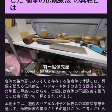
した“衝撃の伝統療法”の真相と
は
台湾の路地裏にひっそりと存在する治療院で体験した、想
像を超える伝統療法。
ハンマーや包丁のような器具を使っ
た施術
に戸惑いながらも、実際には身体の不調改善を目的
とした東洋医学の一種とされています。
本動画では、施術のリアルな様子と体験者の率直な感想を
通して、伝統医療の奥深さとその是非について考えさせら