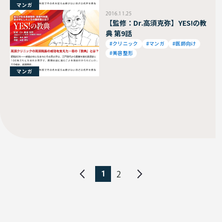
マンガ
2016.11.25
【監修：Dr.高須克弥】YES!の教
典 第9話
#クリニック
#マンガ
#医師向け
#美容整形
マンガ
1
2