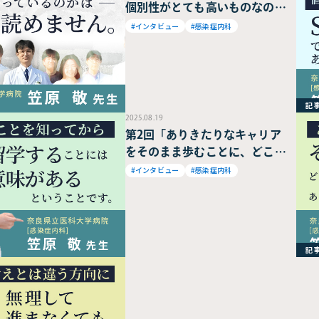
個別性がとても高いものなの
で、SNSで議論できるようなも
#インタビュー
#感染症内科
のではありません。」奈良県立
医科大学病院 笠原 敬 教授
記
2025.08.19
第2回「ありきたりなキャリア
をそのまま歩むことに、どこか
抵抗感がありました。」奈良県
#インタビュー
#感染症内科
立医科大学病院 笠原 敬 教授
記