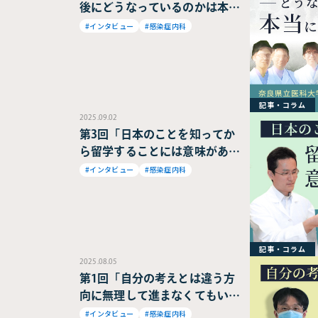
後にどうなっているのかは本当
に読めません。」奈良県立医科
#インタビュー
#感染症内科
大学病院 笠原 敬 教授
記事・コラム
2025.09.02
第3回「日本のことを知ってか
ら留学することには意味がある
ということです。」奈良県立医
#インタビュー
#感染症内科
科大学病院 笠原 敬 教授
記事・コラム
2025.08.05
第1回「自分の考えとは違う方
向に無理して進まなくてもいい
でしょう。」奈良県立医科大学
#インタビュー
#感染症内科