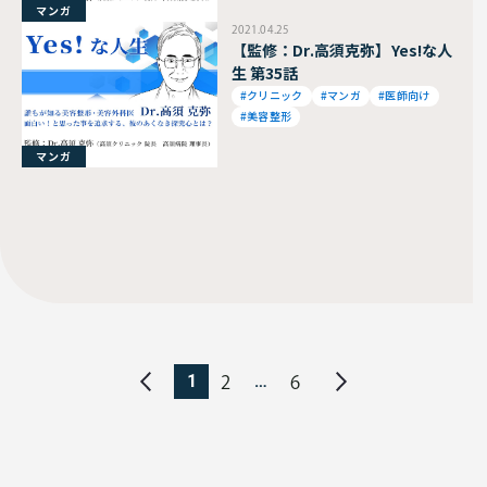
マンガ
2021.04.25
【監修：Dr.高須克弥】Yes!な人
生 第35話
#クリニック
#マンガ
#医師向け
#美容整形
マンガ
1
…
2
6