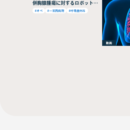
併胸腺腫瘍に対するロボット支
援胸腔鏡下拡大胸腺胸腺腫瘤切
#オペ
#一宮西病院
#呼吸器外科
除(剣状突起下アプローチ)
動画