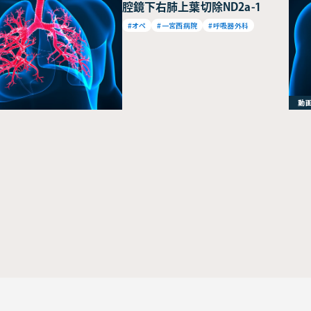
腔鏡下右肺上葉切除ND2a-1
#オペ
#一宮西病院
#呼吸器外科
動