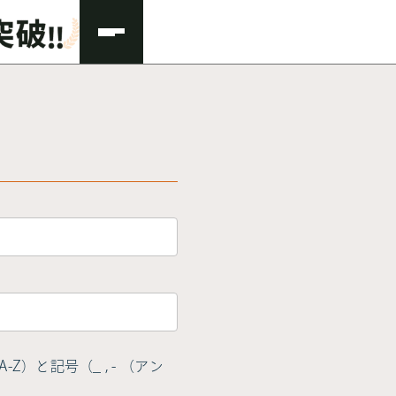
Z）と記号（_ , - （アン