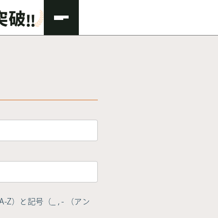
Z）と記号（_ , - （アン