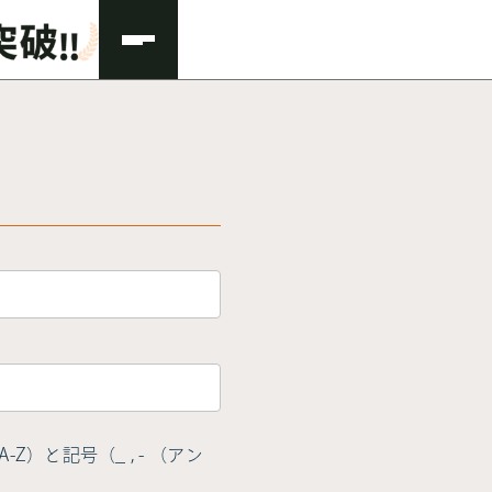
Z）と記号（_ , - （アン