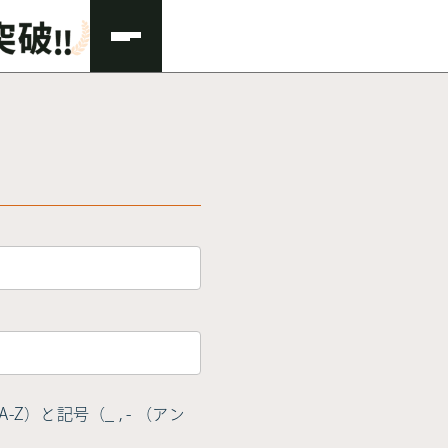
Z）と記号（_ , - （アン