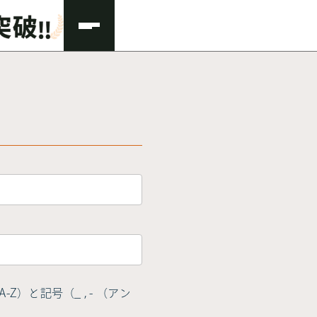
Z）と記号（_ , - （アン