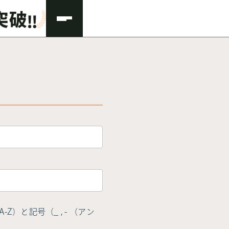
Z）と記号（_ , - （アン