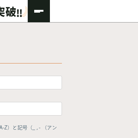
Z）と記号（_ , - （アン