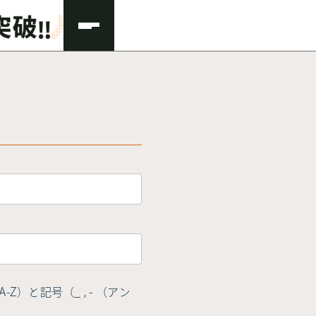
Z）と記号（_ , - （アン