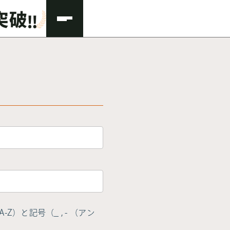
Z）と記号（_ , - （アン